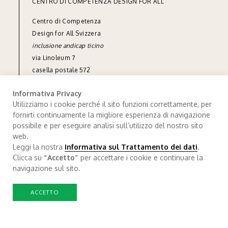
CENTRO DI COMPETENZA DESIGN FOR ALL
Centro di Competenza
Design for All Svizzera
inclusione andicap ticino
via Linoleum 7
casella postale 572
CH-6512 Giubiasco
Informativa Privacy
tel
+41 91 850 90 90
Utilizziamo i cookie perché il sito funzioni correttamente, per
fornirti continuamente la migliore esperienza di navigazione
info@designforall.ch
possibile e per eseguire analisi sull’utilizzo del nostro sito
© 2022 Design for All Svizzera
web.
Leggi la nostra
Informativa sul Trattamento dei dati
.
Trattamento dei dati
.
Credits
Clicca su
“Accetto”
per accettare i cookie e continuare la
navigazione sul sito.
ACCETTO