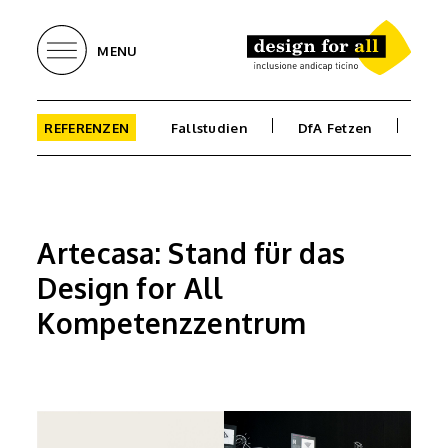
MENU
REFERENZEN
Fallstudien
DfA Fetzen
Bib
Artecasa: Stand für das
Design for All
Kompetenzzentrum