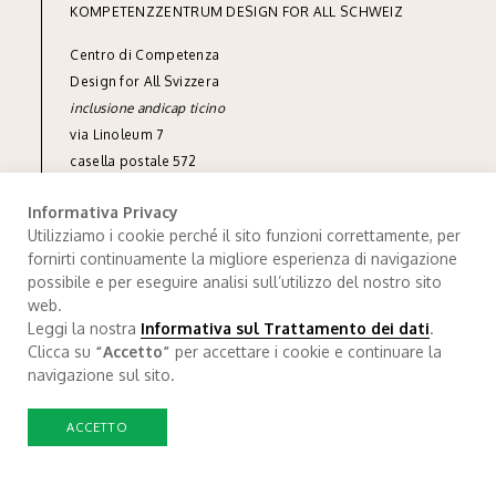
KOMPETENZZENTRUM DESIGN FOR ALL SCHWEIZ
Centro di Competenza
Design for All Svizzera
inclusione andicap ticino
via Linoleum 7
casella postale 572
CH-6512 Giubiasco
Informativa Privacy
tel
+41 91 850 90 90
Utilizziamo i cookie perché il sito funzioni correttamente, per
info@designforall.ch
fornirti continuamente la migliore esperienza di navigazione
possibile e per eseguire analisi sull’utilizzo del nostro sito
© 2022 Design for All Svizzera
web.
Leggi la nostra
Informativa sul Trattamento dei dati
.
Trattamendo dei dati
.
Credits
Clicca su
“Accetto”
per accettare i cookie e continuare la
navigazione sul sito.
ACCETTO