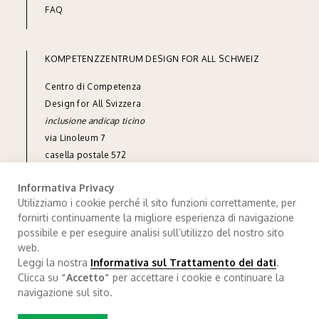
FAQ
KOMPETENZZENTRUM DESIGN FOR ALL SCHWEIZ
Centro di Competenza
Design for All Svizzera
inclusione andicap ticino
via Linoleum 7
casella postale 572
CH-6512 Giubiasco
Informativa Privacy
tel
+41 91 850 90 90
Utilizziamo i cookie perché il sito funzioni correttamente, per
fornirti continuamente la migliore esperienza di navigazione
info@designforall.ch
possibile e per eseguire analisi sull’utilizzo del nostro sito
© 2022 Design for All Svizzera
web.
Leggi la nostra
Informativa sul Trattamento dei dati
.
Trattamendo dei dati
.
Credits
Clicca su
“Accetto”
per accettare i cookie e continuare la
navigazione sul sito.