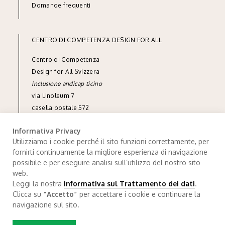
Domande frequenti
CENTRO DI COMPETENZA DESIGN FOR ALL
Centro di Competenza
Design for All Svizzera
inclusione andicap ticino
via Linoleum 7
casella postale 572
CH-6512 Giubiasco
Informativa Privacy
tel
+41 91 850 90 90
Utilizziamo i cookie perché il sito funzioni correttamente, per
info@designforall.ch
fornirti continuamente la migliore esperienza di navigazione
possibile e per eseguire analisi sull’utilizzo del nostro sito
© 2022 Design for All Svizzera
web.
Leggi la nostra
Informativa sul Trattamento dei dati
.
Trattamento dei dati
.
Credits
Clicca su
“Accetto”
per accettare i cookie e continuare la
navigazione sul sito.