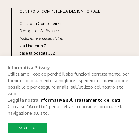
CENTRO DI COMPETENZA DESIGN FOR ALL
Centro di Competenza
Design for All Svizzera
inclusione andicap ticino
via Linoleum 7
casella postale 572
CH-6512 Giubiasco
Informativa Privacy
tel
+41 91 850 90 90
Utilizziamo i cookie perché il sito funzioni correttamente, per
info@designforall.ch
fornirti continuamente la migliore esperienza di navigazione
possibile e per eseguire analisi sull’utilizzo del nostro sito
© 2022 Design for All Svizzera
web.
Leggi la nostra
Informativa sul Trattamento dei dati
.
Trattamento dei dati
.
Credits
Clicca su
“Accetto”
per accettare i cookie e continuare la
navigazione sul sito.
ACCETTO