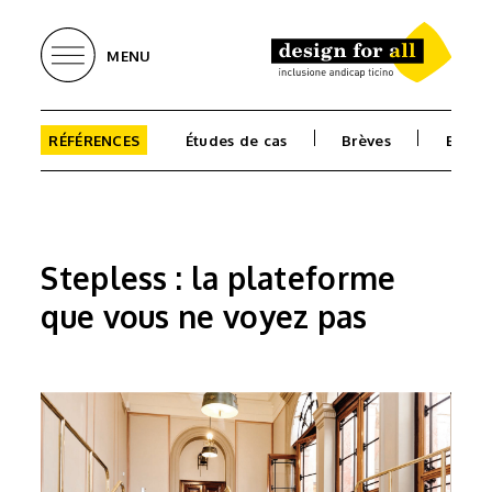
MENU
RÉFÉRENCES
Études de cas
Brèves
Bibli
Stepless : la plateforme
que vous ne voyez pas