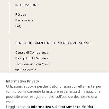
INFORMATIONS
Réseau
Part
enariats
FAQ
CENTRE DE COMPÉTENCE DESIGN FOR ALL SUISSE
Centro di Competenza
Design for All Svizzera
inclusione andicap ticino
via Linoleum 7
CH-6512 Giubiasco
Informativa Privacy
tel
+41 91 850 90 90
Utilizziamo i cookie perché il sito funzioni correttamente, per
fornirti continuamente la migliore esperienza di navigazione
e-mail
info@designforall.ch
possibile e per eseguire analisi sull’utilizzo del nostro sito
© 2022 Design for All Svizzera
web.
Leggi la nostra
Informativa sul Trattamento dei dati
.