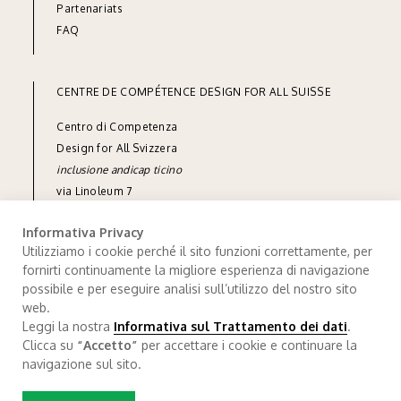
Part
enariats
FAQ
CENTRE DE COMPÉTENCE DESIGN FOR ALL SUISSE
Centro di Competenza
Design for All Svizzera
inclusione andicap ticino
via Linoleum 7
CH-6512 Giubiasco
Informativa Privacy
tel
+41 91 850 90 90
Utilizziamo i cookie perché il sito funzioni correttamente, per
fornirti continuamente la migliore esperienza di navigazione
e-mail
info@designforall.ch
possibile e per eseguire analisi sull’utilizzo del nostro sito
© 2022 Design for All Svizzera
web.
Leggi la nostra
Informativa sul Trattamento dei dati
.
Traitement de données
.
Credits
Clicca su
“Accetto”
per accettare i cookie e continuare la
navigazione sul sito.