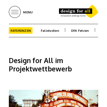
MENU
REFERENZEN
Fallstudien
DfA Fetzen
Bib
Design for All im
Projektwettbewerb