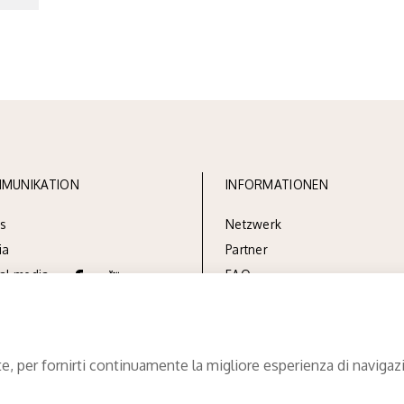
MUNIKATION
INFORMATIONEN
s
Netzw
erk
ia
Partner
ial media
FAQ
te, per fornirti continuamente la migliore esperienza di navigaz