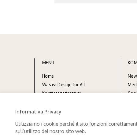
MENU
KOM
Home
New
Was ist Design for All
Med
Kompetenzzentrum
Soc
Leistungen
Dok
umentation
Informativa Privacy
Referenze
n
Utilizziamo i cookie perché il sito funzioni correttamen
sull’utilizzo del nostro sito web.