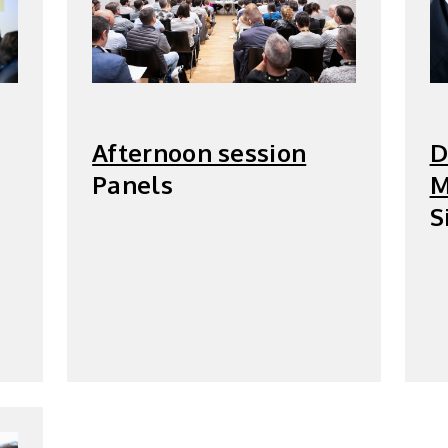
Afternoon session
D
Panels
M
S