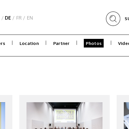
/
DE
/
FR
/
EN
S
rs
Location
Partner
Photos
Vide