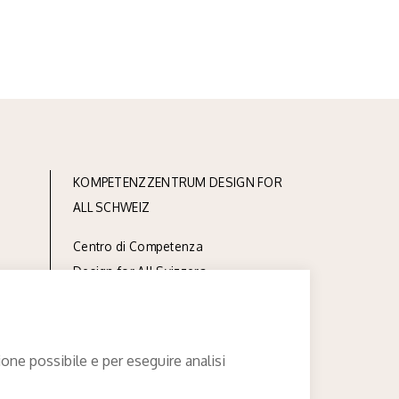
KOMPETENZZENTRUM DESIGN FOR
ALL SCHWEIZ
Centro di Competenza
Design for All Svizzera
inclusione andicap ticino
via Linoleum 7
casella postale 572
ione possibile e per eseguire analisi
CH-6512 Giubiasco