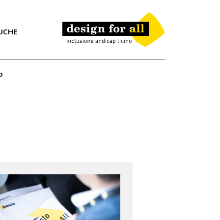
UCHE
o