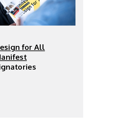
esign for All
anifest
ignatories