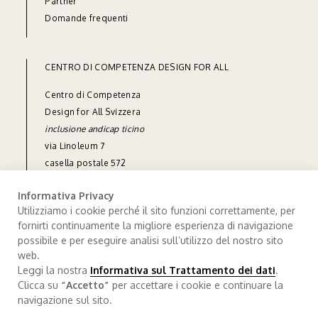
Partner
Domande frequenti
CENTRO DI COMPETENZA DESIGN FOR ALL
Centro di Competenza
Design for All Svizzera
inclusione andicap ticino
via Linoleum 7
casella postale 572
CH-6512 Giubiasco
Informativa Privacy
tel
+41 91 850 90 90
Utilizziamo i cookie perché il sito funzioni correttamente, per
fornirti continuamente la migliore esperienza di navigazione
info@designforall.ch
possibile e per eseguire analisi sull’utilizzo del nostro sito
© 2022 Design for All Svizzera
web.
Leggi la nostra
Informativa sul Trattamento dei dati
.
Trattamento dei dati
.
Credits
Clicca su
“Accetto”
per accettare i cookie e continuare la
navigazione sul sito.