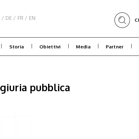
/
DE
/
FR
/
EN
C
Storia
Obiettivi
Media
Partner
 giuria pubblica