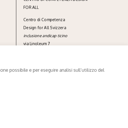
FOR ALL
Centro di Competenza
Design for All Svizzera
inclusione andicap ticino
via Linoleum 7
casella postale 572
CH-6512 Giubiasco
ne possibile e per eseguire analisi sull’utilizzo del
tel
+41 91 850 90 90
info@designforall.ch
© 2022 Design for All Svizzera
Trattamento dei dati
.
Credits