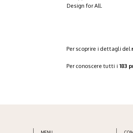
Design for All.
Per scoprire i dettagli del
Per conoscere tutti i
183 p
MENU
COM