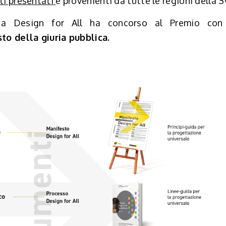
ti presentati
e provenienti da tutte le regioni della S
za Design for All ha concorso al Premio con
to della giuria pubblica.