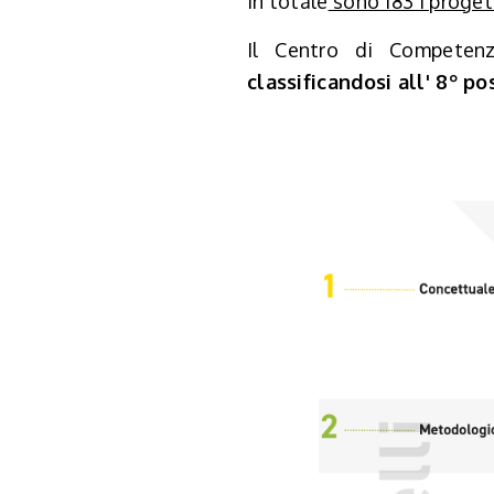
In totale
sono 183 i proget
Il Centro di Competen
classificandosi all' 8º
pos